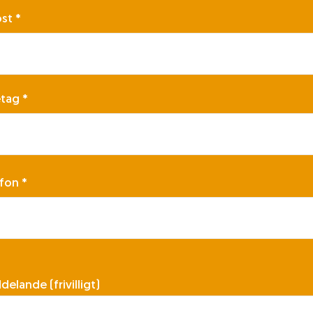
ost
*
etag
*
efon
*
elande (frivilligt)