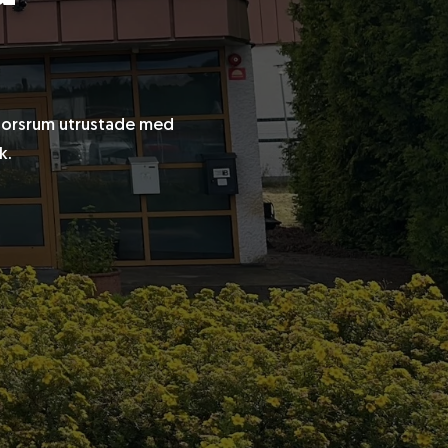
ntorsrum utrustade med
k.