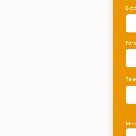
E-p
För
Tel
Medd