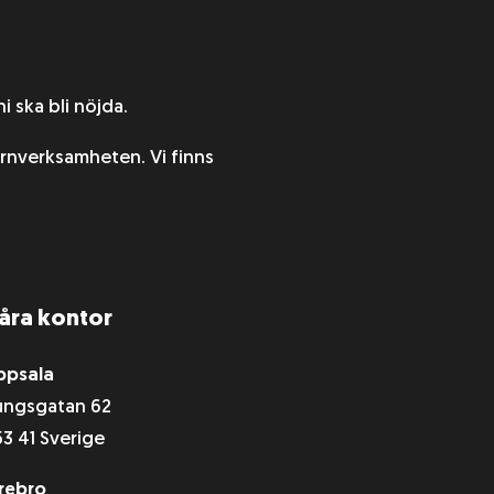
i ska bli nöjda.
kärnverksamheten. Vi finns
åra kontor
ppsala
ungsgatan 62
53 41 Sverige
rebro