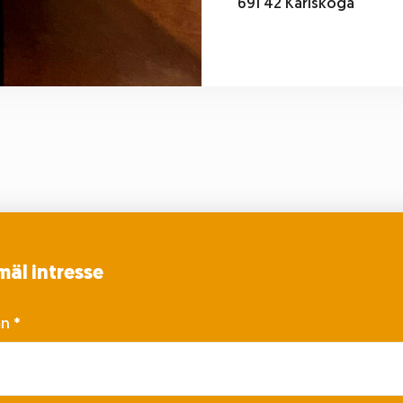
691 42 Karlskoga
äl intresse
mn
*