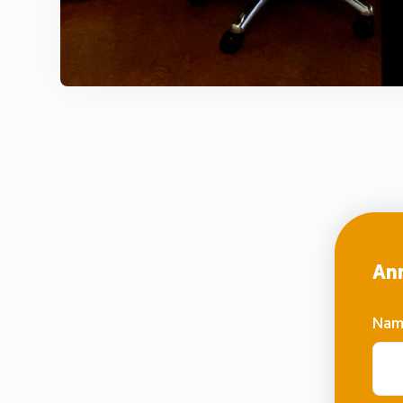
Anm
Na