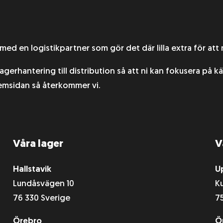
 med en logistikpartner som gör det där lilla extra för att n
agerhantering till distribution så att ni kan fokusera på 
 hemsidan så återkommer vi.
Våra lager
V
Hallstavik
U
Lundåsvägen 10
K
76 330 Sverige
7
Örebro
Ö