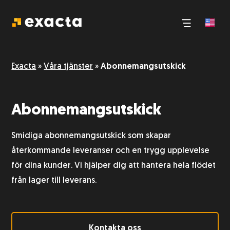
Tredjepartslogistik
Nyheter
Exacta
»
Våra tjänster
»
Abonnemangsutskick
E-handelslogistik
FAQ
Abonnemangsutskick
Pack och plock
Smidiga abonnemangsutskick som skapar
Logistik och transport
återkommande leveranser och en trygg upplevelse
för dina kunder. Vi hjälper dig att hantera hela flödet
från lager till leverans.
Lagerhållning
Hantering och transport av farligt gods
Kontakta oss