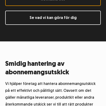
Etikettering
Se vad vi kan göra för dig
Returhantering
Integrationssystem
Lagerhotell
Smidig hantering av
Logistik för alkoholprodukter
abonnemangsutskick
Vi hjälper företag att hantera abonnemangsutskick
Produktfotografering
på ett effektivt och pålitligt sätt. Oavsett om det
gäller månatliga leveranser, produktkit eller andra
Kundtjänst
återkommande utskick ser vi till att rätt produkter