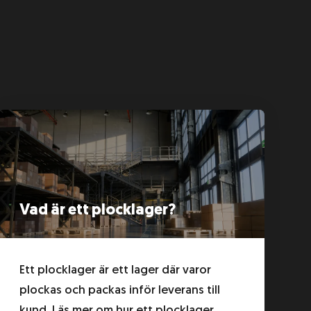
Vad är ett plocklager?
Ett plocklager är ett lager där varor
plockas och packas inför leverans till
kund. Läs mer om hur ett plocklager