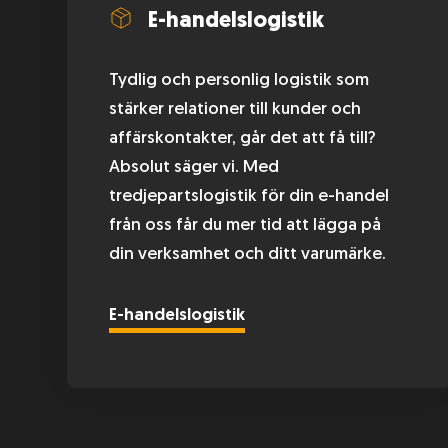
E-handelslogistik
Etikettering
Tydlig och personlig logistik som
Returhantering
stärker relationer till kunder och
affärskontakter, går det att få till?
Absolut säger vi. Med
Integrationssystem
tredjepartslogistik för din e-handel
från oss får du mer tid att lägga på
Lagerhotell
din verksamhet och ditt varumärke.
Logistik för alkoholprodukter
E-handelslogistik
Produktfotografering
Kundtjänst