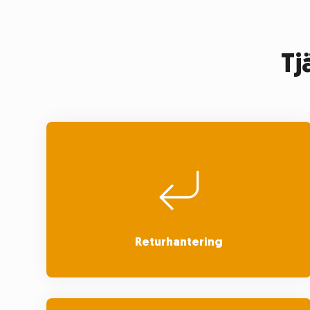
Tj
Returhantering