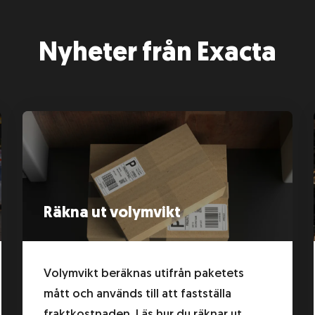
Nyheter från Exacta
Räkna ut volymvikt
Volymvikt beräknas utifrån paketets
mått och används till att fastställa
fraktkostnaden. Läs hur du räknar ut