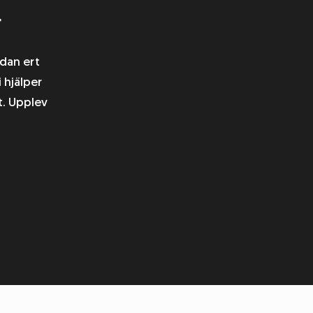
r
edan ert
 hjälper
t. Upplev