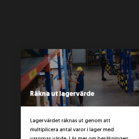
Räkna ut lagervärde
Lagervärdet räknas ut genom att
multiplicera antal varor i lager med
varornas värde. Läs mer om beräkningen