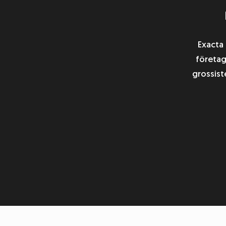
Abonnemangsutskick
Exacta 
Kundundersökning
företag
grossist