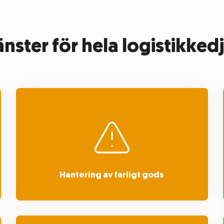
änster för hela logistikked
Hantering av farligt gods