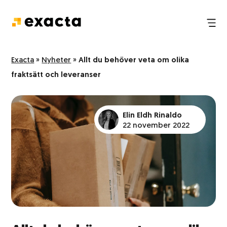
Tredjepartslogistik
Nyheter
Exacta
»
Nyheter
»
Allt du behöver veta om olika
fraktsätt och leveranser
E-handelslogistik
FAQ
Pack och plock
Elin Eldh Rinaldo
22 november 2022
Logistik och transport
Lagerhållning
Hantering och transport av farligt gods