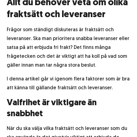
Allt du behöver veta om olika
Etikettering
fraktsätt och leveranser
Frågor som ständigt diskuteras är fraktsätt och
Returhantering
leveranser. Ska man prioritera snabba leveranser eller
satsa på att erbjuda fri frakt? Det finns många
Integrationssystem
frågetecken och det är viktigt att ha koll på vad som
gäller innan man tar några stora beslut.
Lagerhotell
I denna artikel går vi igenom flera faktorer som är bra
att känna till gällande fraktsätt och leveranser.
Logistik för alkoholprodukter
Valfrihet är viktigare än
Produktfotografering
snabbhet
När du ska välja vilka fraktsätt och leveranser som du
Kundtjänst