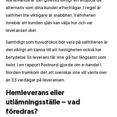
ska använda är det givetvis viktigt att erbjuda de
alternativ som dina kunder efterfrågar. I regel är
Abonnemangsutskick
valfrihet lite viktigare är snabbhet. Valfriheten
innebär att kunden själv kan välja hur och var
Kundundersökning
leveransen sker.
Samtidigt som huvudfokus bör vara på valfriheten är
det viktigt att känna till att hastigheten också har
betydelse. En leverans får inte gå hur långsamt som
helst. I en rapport Postnord gjorde om e-handel i
Norden framkom det att svenskar inte vill vänta mer
än 3,3 vardagar på leveransen.
Hemleverans eller
utlämningsställe – vad
föredras?