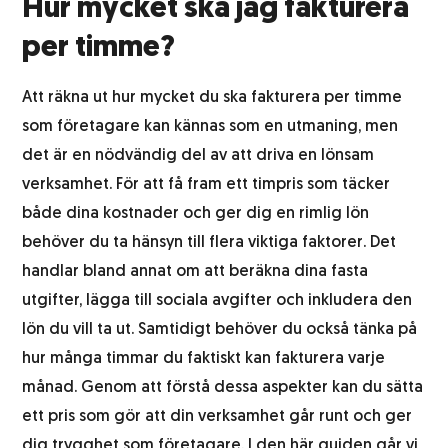
Hur mycket ska jag fakturera
Etikettering
per timme?
Att räkna ut hur mycket du ska fakturera per timme
Returhantering
som företagare kan kännas som en utmaning, men
det är en nödvändig del av att driva en lönsam
Integrationssystem
verksamhet. För att få fram ett timpris som täcker
både dina kostnader och ger dig en rimlig lön
Lagerhotell
behöver du ta hänsyn till flera viktiga faktorer. Det
handlar bland annat om att beräkna dina fasta
Logistik för alkoholprodukter
utgifter, lägga till sociala avgifter och inkludera den
lön du vill ta ut. Samtidigt behöver du också tänka på
hur många timmar du faktiskt kan fakturera varje
Produktfotografering
månad. Genom att förstå dessa aspekter kan du sätta
ett pris som gör att din verksamhet går runt och ger
Kundtjänst
dig trygghet som företagare. I den här guiden går vi