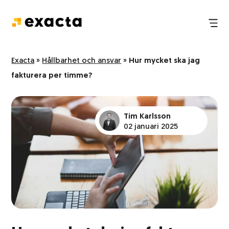
Tredjepartslogistik
Nyheter
Exacta
»
Hållbarhet och ansvar
»
Hur mycket ska jag
fakturera per timme?
E-handelslogistik
FAQ
Pack och plock
Tim Karlsson
02 januari 2025
Logistik och transport
Lagerhållning
Hantering och transport av farligt gods