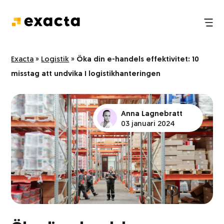
Tredjepartslogistik
Nyheter
Exacta
»
Logistik
»
Öka din e-handels effektivitet: 10
misstag att undvika I logistikhanteringen
E-handelslogistik
FAQ
Pack och plock
Anna Lagnebratt
03 januari 2024
Logistik och transport
Lagerhållning
Hantering och transport av farligt gods