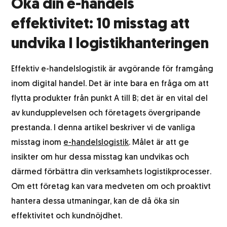
Öka din e-handels
Etikettering
effektivitet: 10 misstag att
undvika I logistikhanteringen
Returhantering
Effektiv e-handelslogistik är avgörande för framgång
inom digital handel. Det är inte bara en fråga om att
Integrationssystem
flytta produkter från punkt A till B; det är en vital del
av kundupplevelsen och företagets övergripande
Lagerhotell
prestanda. I denna artikel beskriver vi de vanliga
misstag inom
e-handelslogistik
. Målet är att ge
Logistik för alkoholprodukter
insikter om hur dessa misstag kan undvikas och
därmed förbättra din verksamhets logistikprocesser.
Produktfotografering
Om ett företag kan vara medveten om och proaktivt
hantera dessa utmaningar, kan de då öka sin
effektivitet och kundnöjdhet.
Kundtjänst