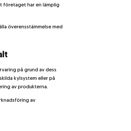
t företaget har en lämplig
rställa överensstämmelse med
lt
örvaring på grund av dess
skilda kylsystem eller på
tering av produkterna.
arknadsföring av