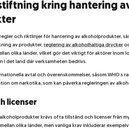
tiftning kring hantering a
ter
ler och riktlinjer för hantering av alkoholprodukter, sås
rkning av produkter,
reglering av alkoholhaltiga drycker
oc
lan olika länder, vilket gör det viktigt för aktörer inom lo
 i det land där verksamheten bedrivs.
ternationella avtal och överenskommelser, såsom WHO:s 
ion om narkotika, som kan påverka regleringen av alkoh
h licenser
lkoholprodukter krävs ofta tillstånd och licenser från m
a mellan olika länder, men vanliga krav inkluderar exempel