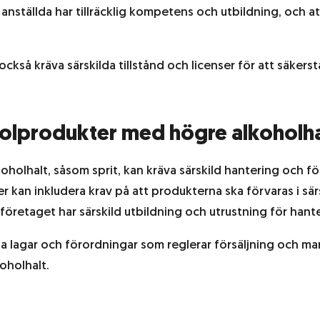
anställda har tillräcklig kompetens och utbildning, och at
ckså kräva särskilda tillstånd och licenser för att säke
holprodukter med högre alkoholha
holhalt, såsom sprit, kan kräva särskild hantering och f
ler kan inkludera krav på att produkterna ska förvaras i sär
t företaget har särskild utbildning och utrustning för han
da lagar och förordningar som reglerar försäljning och m
oholhalt.