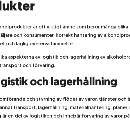
dukter
koholprodukter är ett viktigt ämne som berör många olika
örsäljare och konsumenter. Korrekt hantering av alkoholpr
het och laglig överensstämmelse.
olika aspekterna av logistik och lagerhållning av alkoholpr
r transport och förvaring.
ogistik och lagerhållning
omförande och styrning av flödet av varor, tjänster och in
 annat transport, lagerhållning, materialhantering, planer
 är en del av logistiken och innebär förvaring av varor på