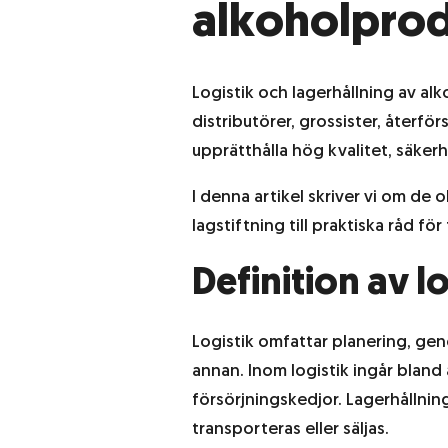
alkoholpro
Abonnemangsutskick
Logistik och lagerhållning av al
Kundundersökning
distributörer, grossister, återf
upprätthålla hög kvalitet, säker
I denna artikel skriver vi om de 
lagstiftning till praktiska råd fö
Definition av l
Logistik omfattar planering, gen
annan. Inom logistik ingår bland
försörjningskedjor. Lagerhållning
transporteras eller säljas.