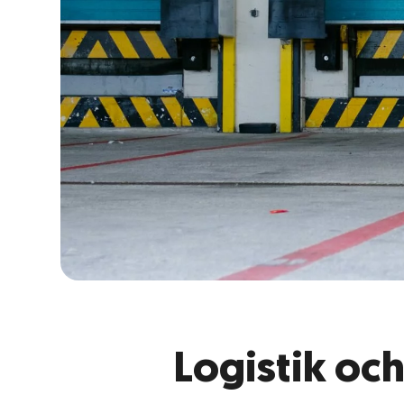
Etikettering
Returhantering
Integrationssystem
Lagerhotell
Logistik för alkoholprodukter
Produktfotografering
Logistik och
Kundtjänst