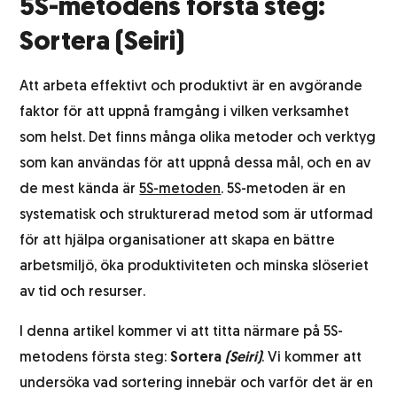
5S-metodens första steg:
Etikettering
Sortera (Seiri)
Att arbeta effektivt och produktivt är en avgörande
Returhantering
faktor för att uppnå framgång i vilken verksamhet
som helst. Det finns många olika metoder och verktyg
Integrationssystem
som kan användas för att uppnå dessa mål, och en av
de mest kända är
5S-metoden
. 5S-metoden är en
Lagerhotell
systematisk och strukturerad metod som är utformad
för att hjälpa organisationer att skapa en bättre
Logistik för alkoholprodukter
arbetsmiljö, öka produktiviteten och minska slöseriet
av tid och resurser.
Produktfotografering
I denna artikel kommer vi att titta närmare på 5S-
metodens första steg:
Sortera
(Seiri)
. Vi kommer att
Kundtjänst
undersöka vad sortering innebär och varför det är en