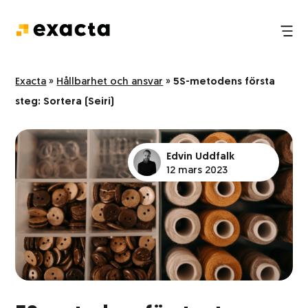
Tredjepartslogistik
Nyheter
Exacta
»
Hållbarhet och ansvar
»
5S-metodens första
steg: Sortera (Seiri)
E-handelslogistik
FAQ
Pack och plock
Edvin Uddfalk
12 mars 2023
Logistik och transport
Lagerhållning
Hantering och transport av farligt gods